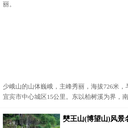
丽。
少峨山的山体巍峨，主峰秀丽，海拔726米，与
宜宾市中心城区15公里。东以柏树溪为界，南起
僰王山(博望山)风景