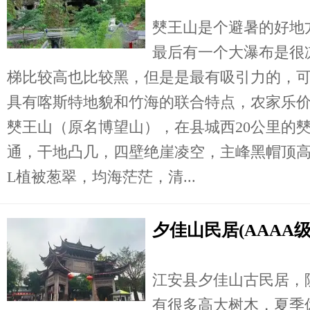
僰王山是个避暑的好地
最后有一个大瀑布是很
梯比较高也比较黑，但是是最有吸引力的，
具有喀斯特地貌和竹海的联合特点，农家乐
僰王山（原名博望山），在县城西20公里的
通，干地凸几，四壁绝崖凌空，主峰黑帽顶高耸
L植被葱翠，均海茫茫，清...
夕佳山民居(AAAA级
江安县夕佳山古民居，
有很多高大树木，夏季