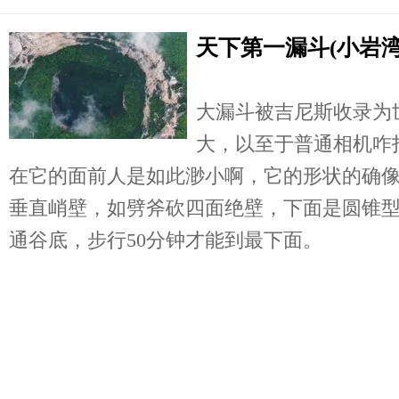
天下第一漏斗(小岩湾
大漏斗被吉尼斯收录为
大，以至于普通相机咋
在它的面前人是如此渺小啊，它的形状的确
垂直峭壁，如劈斧砍四面绝壁，下面是圆锥
通谷底，步行50分钟才能到最下面。