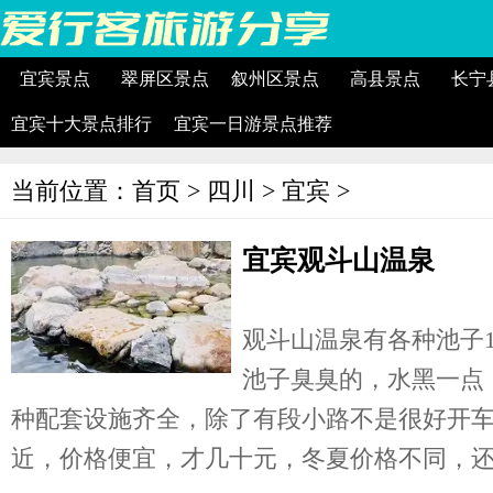
宜宾景点
翠屏区景点
叙州区景点
高县景点
长宁
宜宾十大景点排行
宜宾一日游景点推荐
当前位置：
首页
>
四川
>
宜宾
>
宜宾观斗山温泉
观斗山温泉有各种池子
池子臭臭的，水黑一点
种配套设施齐全，除了有段小路不是很好开
近，价格便宜，才几十元，冬夏价格不同，