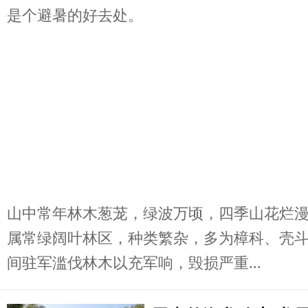
是个避暑的好去处。
山中常年林木葱茏，绿波万顷，四季山花烂
属常绿阔叶林区，种类繁杂，多为樟科、壳
间驻军滥伐林木以充军响，毁损严重...